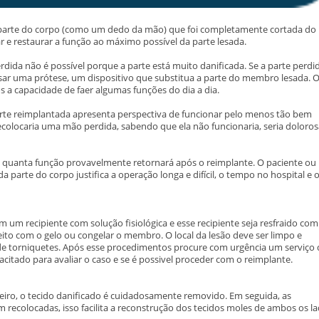
ma parte do corpo (como um dedo da mão) que foi completamente cortada do
ar e restaurar a função ao máximo possível da parte lesada.
dida não é possível porque a parte está muito danificada. Se a parte perdi
usar uma prótese, um dispositivo que substitua a parte do membro lesada. 
a capacidade de faer algumas funções do dia a dia.
te reimplantada apresenta perspectiva de funcionar pelo menos tão bem
colocaria uma mão perdida, sabendo que ela não funcionaria, seria doloro
 e quanta função provavelmente retornará após o reimplante. O paciente ou
parte do corpo justifica a operação longa e difícil, o tempo no hospital e 
m recipiente com solução fisiológica e esse recipiente seja resfraido com
ito com o gelo ou congelar o membro. O local da lesão deve ser limpo e
de torniquetes. Após esse procedimentos procure com urgência um serviço
itado para avaliar o caso e se é possivel proceder com o reimplante.
eiro, o tecido danificado é cuidadosamente removido. Em seguida, as
recolocadas, isso facilita a reconstrução dos tecidos moles de ambos os l