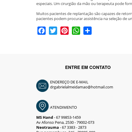
especiais. Um cirurgião da mão ou terapeuta pode forn
Muitos pacientes de replantação são capazes de retorn
pacientes podem procurar assistência na seleção de u
Facebook
Twitter
Pinterest
WhatsApp
Share
ENTRE EM CONTATO
ENDEREÇO DE E-MAIL
drgabrielalmeidamao@hotmail.com
ATENDIMENTO
MS Hand
- 67 99853-1459
Av Afonso Pena, 2530 - 79002-073
Neotrauma
- 67 3383 - 2873