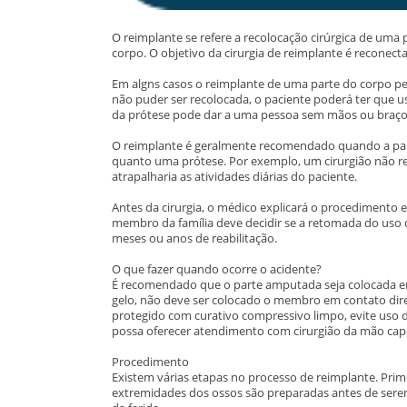
O reimplante se refere a recolocação cirúrgica de u
corpo. O objetivo da cirurgia de reimplante é reconect
Em algns casos o reimplante de uma parte do corpo per
não puder ser recolocada, o paciente poderá ter que 
da prótese pode dar a uma pessoa sem mãos ou braços 
O reimplante é geralmente recomendado quando a par
quanto uma prótese. Por exemplo, um cirurgião não re
atrapalharia as atividades diárias do paciente.
Antes da cirurgia, o médico explicará o procedimento
membro da família deve decidir se a retomada do uso da 
meses ou anos de reabilitação.
O que fazer quando ocorre o acidente?
É recomendado que o parte amputada seja colocada em u
gelo, não deve ser colocado o membro em contato dire
protegido com curativo compressivo limpo, evite uso 
possa oferecer atendimento com cirurgião da mão capac
Procedimento
Existem várias etapas no processo de reimplante. Prim
extremidades dos ossos são preparadas antes de serem 