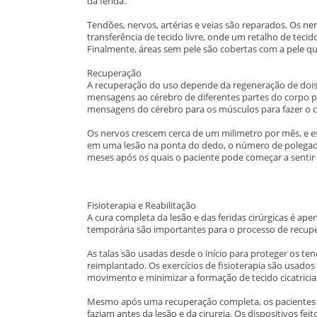
da ferida.
Tendões, nervos, artérias e veias são reparados. Os n
transferência de tecido livre, onde um retalho de tecid
Finalmente, áreas sem pele são cobertas com a pele que
Recuperação
A recuperação do uso depende da regeneração de dois 
mensagens ao cérebro de diferentes partes do corpo p
mensagens do cérebro para os músculos para fazer o 
Os nervos crescem cerca de um milimetro por mês, e e
em uma lesão na ponta do dedo, o número de polegad
meses após os quais o paciente pode começar a sentir
Fisioterapia e Reabilitação
A cura completa da lesão e das feridas cirúrgicas é ap
temporária são importantes para o processo de recup
As talas são usadas desde o início para proteger os 
reimplantado. Os exercícios de fisioterapia são usado
movimento e minimizar a formação de tecido cicatricial
Mesmo após uma recuperação completa, os pacientes
faziam antes da lesão e da cirurgia. Os dispositivos fe