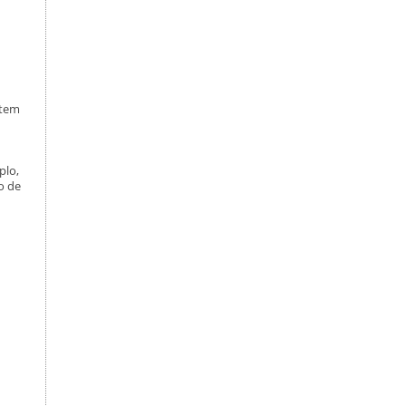
item
plo,
o de