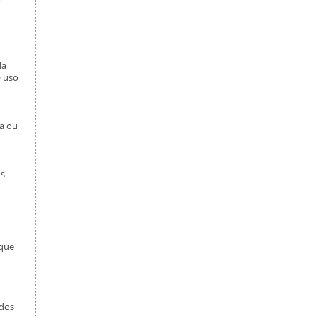
da
O uso
sa ou
os
 que
ados