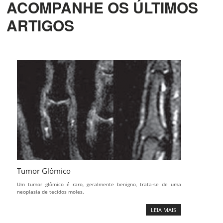
ACOMPANHE
OS ÚLTIMOS
ARTIGOS
Tumor Glômico
Um tumor glômico é raro, geralmente benigno, trata-se de uma
neoplasia de tecidos moles.
LEIA MAIS