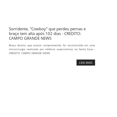
Sorridente, "Cowboy" que perdeu pernas e
braço tem alta após 102 dias - CREDITO:
CAMPO GRANDE NEWS
Braço direito, que estava comprometido, foi reconstruído em uma
microcirurgia realizada por médicos especialistas na Santa Casa -
CREDITO: CAMPO GRANDE NEWS
LEIA MAIS